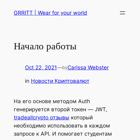
Skip
GRRITT | Wear for your world
to
content
Начало работы
Oct 22, 2021
—
Carissa Webster
by
in
Новости Криптовалют
На его основе методом Auth
генерируется второй токен — JWT,
tradeallcrypto отзывы
который
необходимо использовать в каждом
запросе к API. И помогает студентам