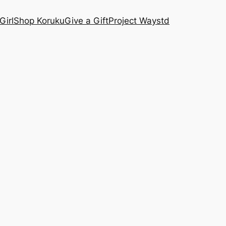
Girl
Shop Koruku
Give a Gift
Project Waystd