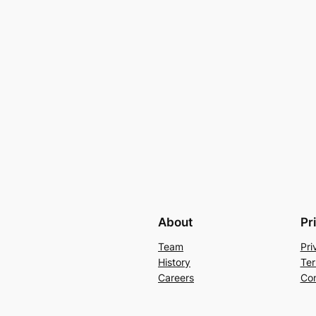
About
Pr
Team
Pri
History
Ter
Careers
Con