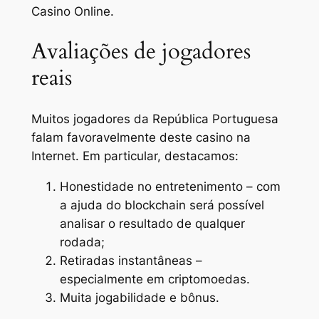
Casino Online.
Avaliações de jogadores
reais
Muitos jogadores da República Portuguesa
falam favoravelmente deste casino na
Internet. Em particular, destacamos:
Honestidade no entretenimento – com
a ajuda do blockchain será possível
analisar o resultado de qualquer
rodada;
Retiradas instantâneas –
especialmente em criptomoedas.
Muita jogabilidade e bônus.