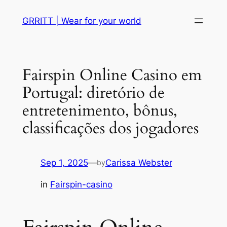
Skip
GRRITT | Wear for your world
to
content
Fairspin Online Casino em
Portugal: diretório de
entretenimento, bônus,
classificações dos jogadores
Sep 1, 2025
—
Carissa Webster
by
in
Fairspin-casino