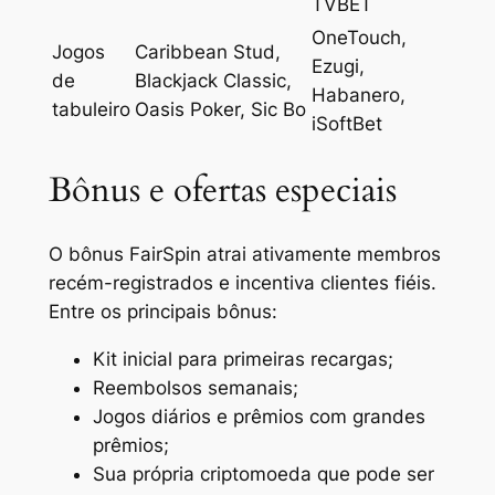
TVBET
OneTouch,
Jogos
Caribbean Stud,
Ezugi,
de
Blackjack Classic,
Habanero,
tabuleiro
Oasis Poker, Sic Bo
iSoftBet
Bônus e ofertas especiais
O bônus FairSpin atrai ativamente membros
recém-registrados e incentiva clientes fiéis.
Entre os principais bônus:
Kit inicial para primeiras recargas;
Reembolsos semanais;
Jogos diários e prêmios com grandes
prêmios;
Sua própria criptomoeda que pode ser