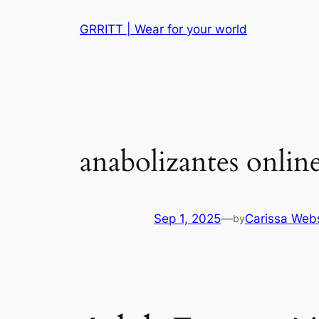
Skip
GRRITT | Wear for your world
to
content
anabolizantes onlin
Sep 1, 2025
—
Carissa Web
by