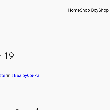
Home
Shop Boy
Shop 
e 19
ster
in
! Без рубрики