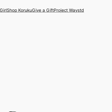
Girl
Shop Koruku
Give a Gift
Project Waystd