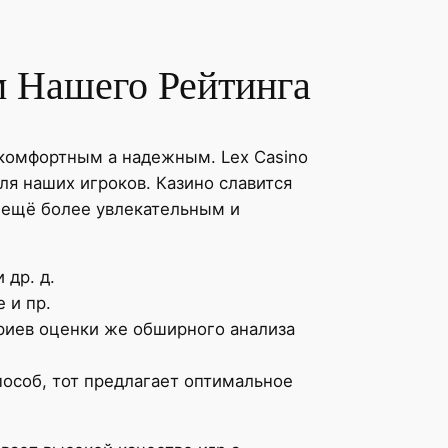
 Нашего Рейтинга
 комфортным а надежным. Lex Casino
ля наших игроков. Казино славится
 ещё более увлекательным и
 др. д.
 и пр.
ериев оценки же обширного анализа
пособ, тот предлагает оптимальное