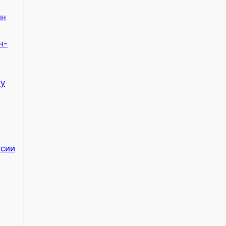
йн
н-
ту
ссии