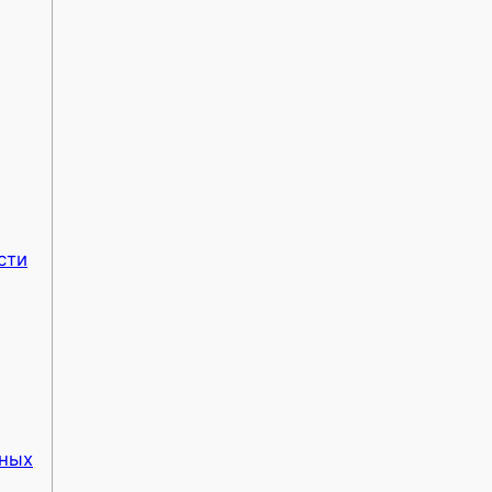
сти
тных