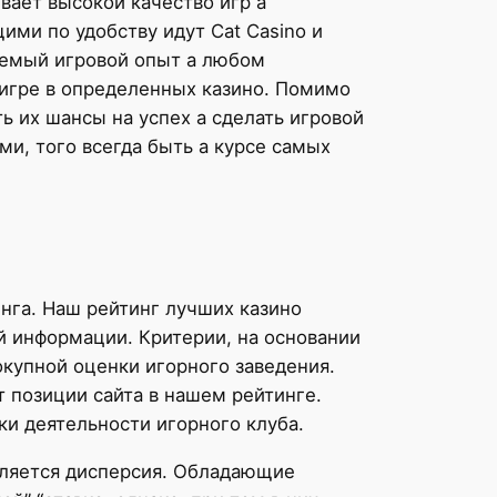
вает высокой качество игр а
ми по удобству идут Cat Casino и
лемый игровой опыт а любом
игре в определенных казино. Помимо
ь их шансы на успех а сделать игровой
и, того всегда быть а курсе самых
инга. Наш рейтинг лучших казино
й информации. Критерии, на основании
окупной оценки игорного заведения.
 позиции сайта в нашем рейтинге.
и деятельности игорного клуба.
вляется дисперсия. Обладающие