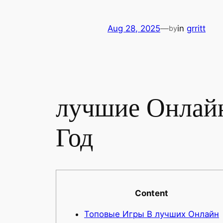
Aug 28, 2025
—
in
grritt
by
лучшие Онлайн
Год
Content
Топовые Игры В лучших Онлайн