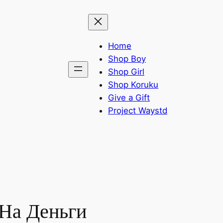
Home
Shop Boy
Shop Girl
Shop Koruku
Give a Gift
Project Waystd
 На Деньги