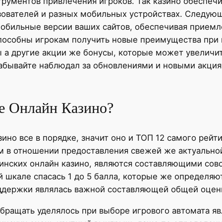
рументов привлечения игроков. Так казино обеспечи
зователей и разных мобильных устройствах. Следующи
мобильные версии ваших сайтов, обеспечивая прием
пособны игрокам получить новые преимущества при 
 а другие акции же бонусы, которые может увеличит
абывайте наблюдал за обновлениями и новыми акциям
е Онлайн Казино?
зино все в порядке, значит оно и ТОП 12 самого рейт
ам в отношении предоставления свежей же актуально
аинских онлайн казино, являются составляющими сов
 шкале спасась 1 до 5 балла, которые же определяют
ддержки являлась важной составляющей общей оценк
бращать уделялось при выборе игрового автомата я