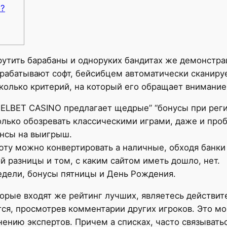
о?
крутить барабаны и одноруких бандитах же демонст
абатывают софт, бейсибцем автоматически сканируе
сколько критерий, на который его обращает внимание
MELBET CASINO предлагает щедрые” “бонусы при рег
олько обозревать классическими играми, даже и про
ансы на выигрыш.
ту можно конвертировать а наличные, обходя банки 
 разницы и том, с каким сайтом иметь дошло, нет.
едели, бонусы пятницы и День Рождения.
торые входят же рейтинг лучших, являетесь действит
ся, просмотрев комментарии других игроков. Это мо
нению экспертов. Причем а списках, часто связывать