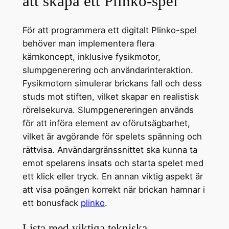
att skapa ett Plinko-spel
För att programmera ett digitalt Plinko-spel
behöver man implementera flera
kärnkoncept, inklusive fysikmotor,
slumpgenerering och användarinteraktion.
Fysikmotorn simulerar brickans fall och dess
studs mot stiften, vilket skapar en realistisk
rörelsekurva. Slumpgenereringen används
för att införa element av oförutsägbarhet,
vilket är avgörande för spelets spänning och
rättvisa. Användargränssnittet ska kunna ta
emot spelarens insats och starta spelet med
ett klick eller tryck. En annan viktig aspekt är
att visa poängen korrekt när brickan hamnar i
ett bonusfack
plinko
.
Lista med viktiga tekniska