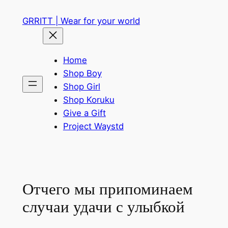
Skip
GRRITT | Wear for your world
to
content
Home
Shop Boy
Shop Girl
Shop Koruku
Give a Gift
Project Waystd
Отчего мы припоминаем
случаи удачи с улыбкой