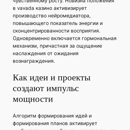
чувственному росту. Новизна положения
в vavada казино активизирует
производство нейромедиатора,
повышающего показатель энергии и
сконцентрированности восприятия.
Одновременно включается гормональная
механизм, причастная за ощущение
наслаждения от ожидания
вознаграждения.
Как идеи и проекты
создают импульс
мощности
Алгоритм формирования идей и
формирования планов активирует