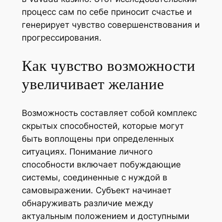
процесс сам по себе приносит счастье и
генерирует чувство совершенствования и
прогрессирования.
Как чувство возможности
увеличивает желание
Возможность составляет собой комплекс
скрытых способностей, которые могут
быть воплощены при определенных
ситуациях. Понимание личного
способности включает побуждающие
системы, соединенные с нуждой в
самовыражении. Субъект начинает
обнаруживать различие между
актуальным положением и доступными