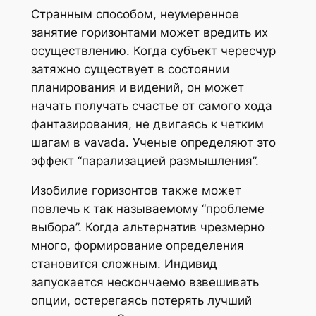
Странным способом, неумеренное
занятие горизонтами может вредить их
осуществлению. Когда субъект чересчур
затяжно существует в состоянии
планирования и видений, он может
начать получать счастье от самого хода
фантазирования, не двигаясь к четким
шагам в vavada. Ученые определяют это
эффект “парализацией размышления”.
Изобилие горизонтов также может
повлечь к так называемому “проблеме
выбора”. Когда альтернатив чрезмерно
много, формирование определения
становится сложным. Индивид
запускается нескончаемо взвешивать
опции, остерегаясь потерять лучший