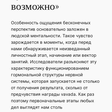
возможно»
Особенность ощущения бесконечных
перспектив основательно заложен в
людской ментальности. Такое чувство
зарождается в моменты, когда перед
нами обнаруживается неизведанный
личностный этап, начинание или вектор
занятий. Исследователи разъясняют эту
характеристику функционированием
гормональной структуры нервной
системы, которая запускается не столько
от получения результата, сколько от
предчувствия награды vavada. Как раз
поэтому первоначальные этапы любых
дел выглядят нам столь