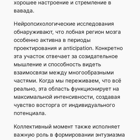
хорошее настроение и стремление в
вавада.
Нейропсихологические исследования
обнаруживают, что лобная регион мозга
особенно активна в периоды
проектирования и anticipation. Конкретно
эта участок отвечает за созидательное
мышление и способность видеть
взаимосвязи между многообразными
частями. Когда мы переживаем, что всё
реально, эта область функционирует на
максимальной интенсивности, создавая
чувство восторга от индивидуального
потенциала.
Коллективный момент также исполняет
важную роль в формировании энтузиазма