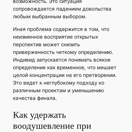
возможность. Это ситуация
сопровождается падением довольства
любым выбранным выбором.
Иная проблема содержится в том, что
неизменное восприятие открытых
перспектив может снизить
приверженность четкому определению.
Индивид запускается понимать всякое
определение как временное, что мешает
целой концентрации на его претворении.
Это ведет к неглубокому подходу ко
различным проектам и уменьшению
качества финала.
Как удержать
воодушевление при