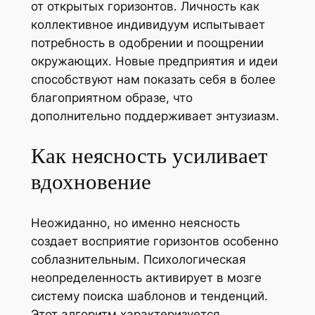
от открытых горизонтов. Личность как
коллективное индивидуум испытывает
потребность в одобрении и поощрении
окружающих. Новые предприятия и идеи
способствуют нам показать себя в более
благоприятном образе, что
дополнительно поддерживает энтузиазм.
Как неясность усиливает
вдохновение
Неожиданно, но именно неясность
создает восприятие горизонтов особенно
соблазнительным. Психологическая
неопределенность активирует в мозге
систему поиска шаблонов и тенденций.
Этот алгоритм характеризуется