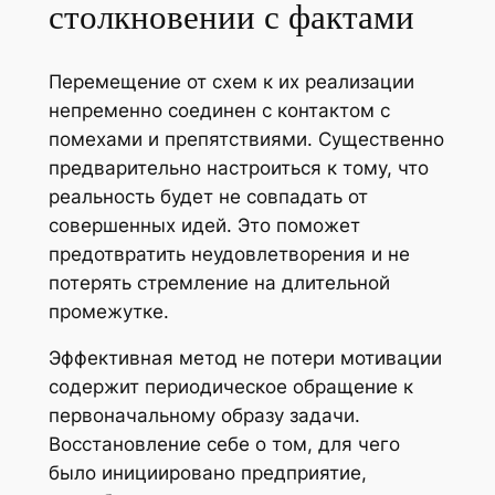
столкновении с фактами
Перемещение от схем к их реализации
непременно соединен с контактом с
помехами и препятствиями. Существенно
предварительно настроиться к тому, что
реальность будет не совпадать от
совершенных идей. Это поможет
предотвратить неудовлетворения и не
потерять стремление на длительной
промежутке.
Эффективная метод не потери мотивации
содержит периодическое обращение к
первоначальному образу задачи.
Восстановление себе о том, для чего
было инициировано предприятие,