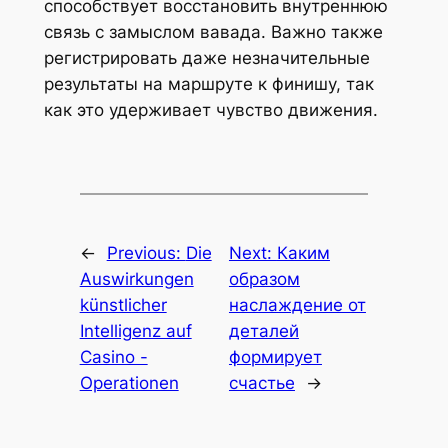
способствует восстановить внутреннюю
связь с замыслом вавада. Важно также
регистрировать даже незначительные
результаты на маршруте к финишу, так
как это удерживает чувство движения.
←
Previous:
Die
Next:
Каким
Auswirkungen
образом
künstlicher
наслаждение от
Intelligenz auf
деталей
Casino -
формирует
Operationen
счастье
→