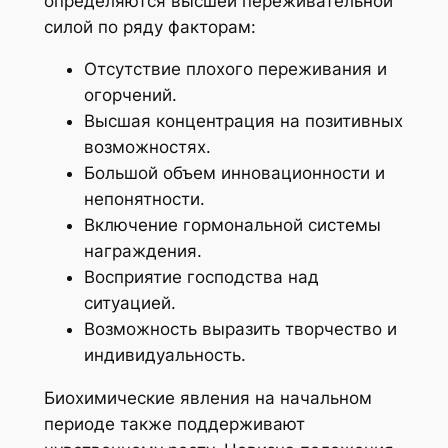
определяются высшей переживательной
силой по ряду факторам:
Отсутствие плохого переживания и
огорчений.
Высшая концентрация на позитивных
возможностях.
Большой объем инновационности и
непонятности.
Включение гормональной системы
награждения.
Восприятие господства над
ситуацией.
Возможность выразить творчество и
индивидуальность.
Биохимические явления на начальном
периоде также поддерживают