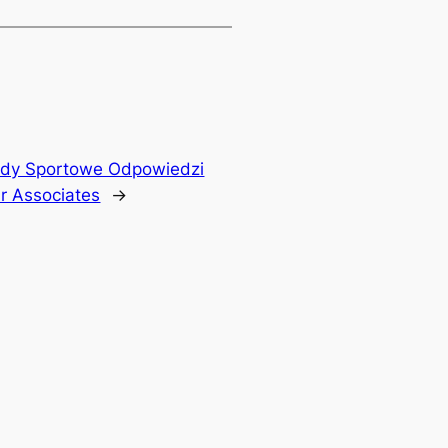
ady Sportowe Odpowiedzi
r Associates
→