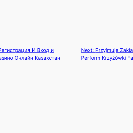
Регистрация И Вход и
Next:
Przyjmuje Zakł
азино Онлайн Казахстан
Perform Krzyżówki Fa