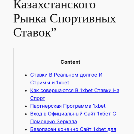
Казахстанского
Рынка Спортивных
Ставок”
Content
Ставки В Реальном долгое И
Стримы и 1xbet​
Как совершаются В 1xbet Ставки На
Спорт
Партнерская Программа 1xbet
Вход в Официальный Сайт 1хбет С
Помощью Зеркала​
Безопасен конечно Сайт 1xbet для