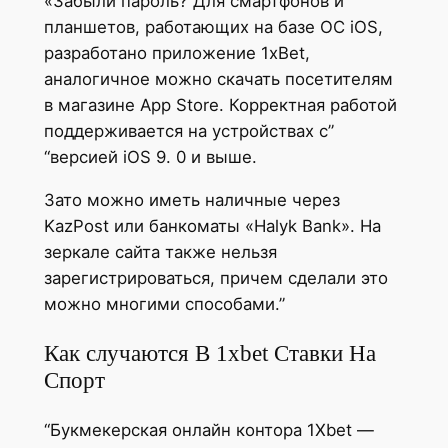
«Забыли пароль? Для смартфонов и
планшетов, работающих на базе ОС iOS,
разработано приложение 1xBet,
аналогичное можно скачать посетителям
в магазине App Store. Корректная работой
поддерживается на устройствах с”
“версией iOS 9. 0 и выше.
Зато можно иметь наличные через
KazPost или банкоматы «Halyk Bank». На
зеркале сайта также нельзя
зарегистрироваться, причем сделали это
можно многими способами.”
Как случаются В 1xbet Ставки На
Спорт
“Букмекерская онлайн контора 1Xbet —