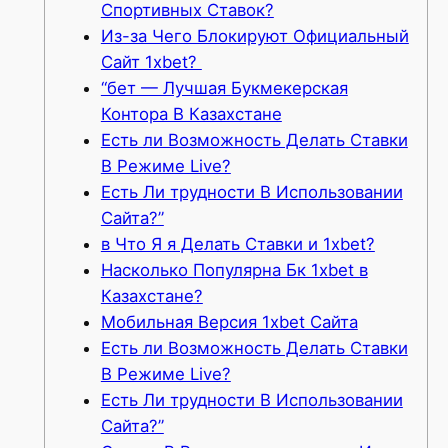
Спортивных Ставок?
Из-за Чего Блокируют Официальный
Сайт 1xbet? ​
“бет — Лучшая Букмекерская
Контора В Казахстане
Есть ли Возможность Делать Ставки
В Режиме Live?
Есть Ли трудности В Использовании
Сайта?”
в Что Я я Делать Ставки и 1xbet?
Насколько Популярна Бк 1xbet в
Казахстане?
Мобильная Версия 1xbet Сайта
Есть ли Возможность Делать Ставки
В Режиме Live?
Есть Ли трудности В Использовании
Сайта?”