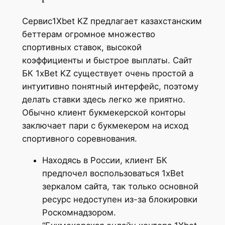
Сервис1Xbet KZ предлагает казахстанским
беттерам огромное множество
спортивных ставок, высокой
коэффициенты и быстрое выплаты. Сайт
БК 1xBet KZ существует очень простой а
интуитивно понятный интерфейс, поэтому
делать ставки здесь легко же приятно.
Обычно клиент букмекерской конторы
заключает пари с букмекером на исход
спортивного соревнования.
Находясь в России, клиент БК
предпочел воспользоваться 1xBet
зеркалом сайта, так только основной
ресурс недоступен из-за блокировки
Роскомнадзором.