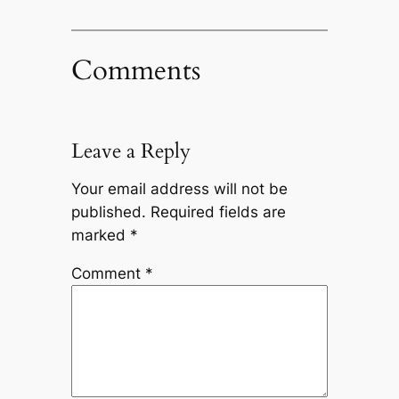
Comments
Leave a Reply
Your email address will not be
published.
Required fields are
marked
*
Comment
*