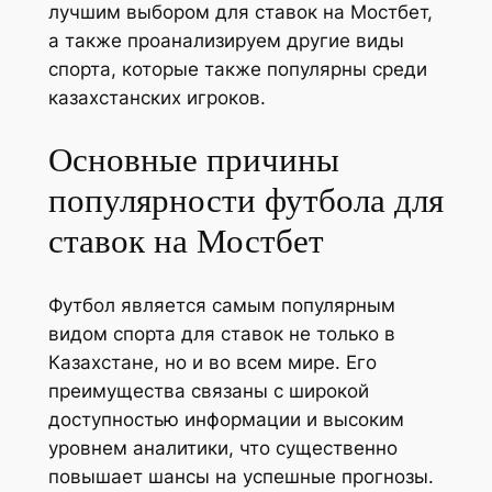
лучшим выбором для ставок на Мостбет,
а также проанализируем другие виды
спорта, которые также популярны среди
казахстанских игроков.
Основные причины
популярности футбола для
ставок на Мостбет
Футбол является самым популярным
видом спорта для ставок не только в
Казахстане, но и во всем мире. Его
преимущества связаны с широкой
доступностью информации и высоким
уровнем аналитики, что существенно
повышает шансы на успешные прогнозы.