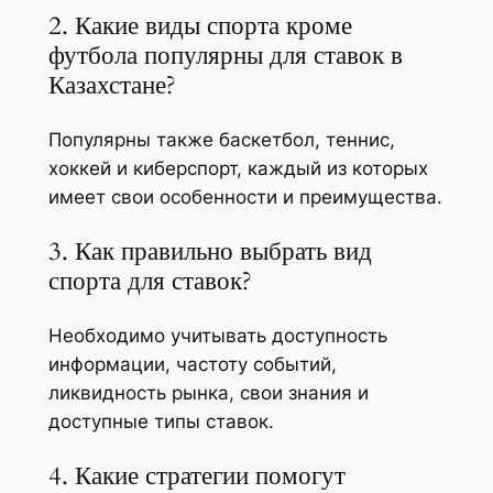
2. Какие виды спорта кроме
футбола популярны для ставок в
Казахстане?
Популярны также баскетбол, теннис,
хоккей и киберспорт, каждый из которых
имеет свои особенности и преимущества.
3. Как правильно выбрать вид
спорта для ставок?
Необходимо учитывать доступность
информации, частоту событий,
ликвидность рынка, свои знания и
доступные типы ставок.
4. Какие стратегии помогут