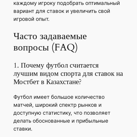
каждому игроку подобрать оптимальный
вариант для ставок и увеличить свой
игровой опыт.
Часто задаваемые
вопросы (FAQ)
1. Почему футбол считается
лучшим видом спорта для ставок на
Мостбет в Казахстане?
Футбол имеет большое количество
матчей, широкий спектр рынков и
доступную статистику, что позволяет
делать обоснованные и прибыльные
ставки.