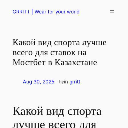
Skip
GRRITT | Wear for your world
to
content
Какой вид спорта лучше
всего для ставок на
Мостбет в Казахстане
Aug 30, 2025
—
in
grritt
by
Какой вид спорта
лучше всего для