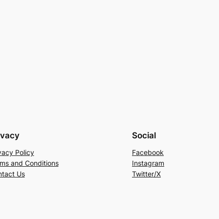
ivacy
Social
vacy Policy
Facebook
ms and Conditions
Instagram
tact Us
Twitter/X