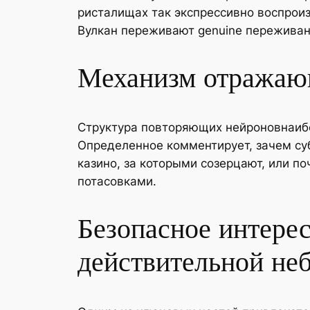
ристалищах так экспрессивно воспрои
Вулкан переживают genuine переживан
Механизм отражаю
Структура повторяющих нейроновнаибо
Определенное комментирует, зачем с
казино, за которыми созерцают, или п
потасовками.
Безопасное интере
действительной не