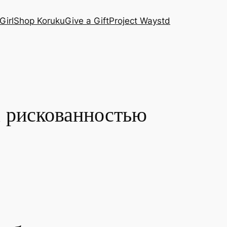
Girl
Shop Koruku
Give a Gift
Project Waystd
а рискованностью