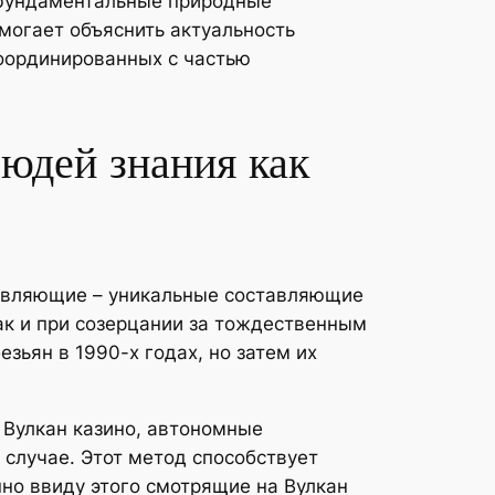
 фундаментальные природные
могает объяснить актуальность
координированных с частью
юдей знания как
тавляющие – уникальные составляющие
ак и при созерцании за тождественным
зьян в 1990-х годах, но затем их
Вулкан казино, автономные
случае. Этот метод способствует
но ввиду этого смотрящие на Вулкан