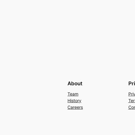
About
Pr
Team
Pri
History
Ter
Careers
Con