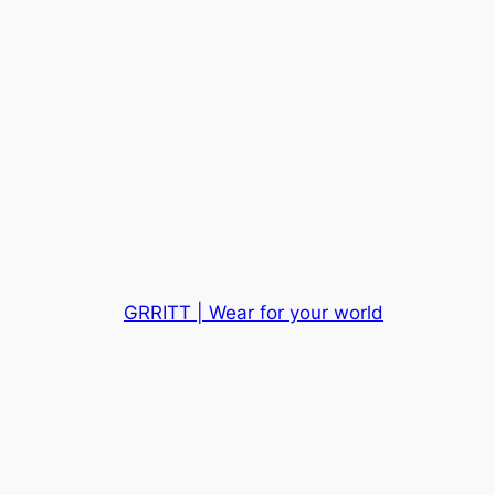
GRRITT | Wear for your world