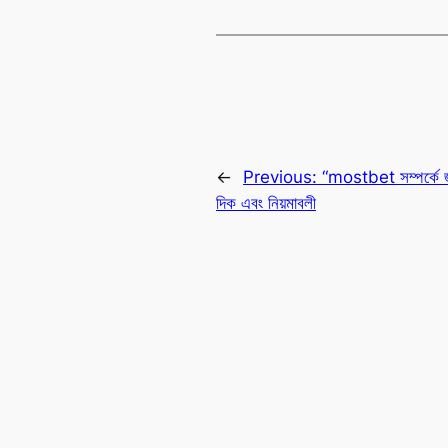
←
Previous:
“mostbet সম্পর্কে জ
দিক এবং নিয়মাবলী