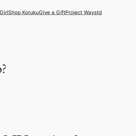
Girl
Shop Koruku
Give a Gift
Project Waystd
o?