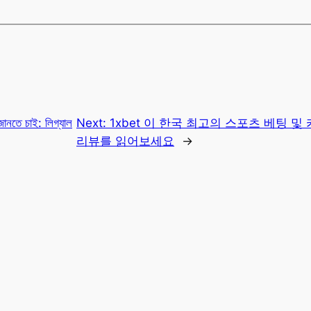
ানতে চাই: লিগ্যাল
Next:
1xbet 이 한국 최고의 스포츠 베팅 및
리뷰를 읽어보세요
→