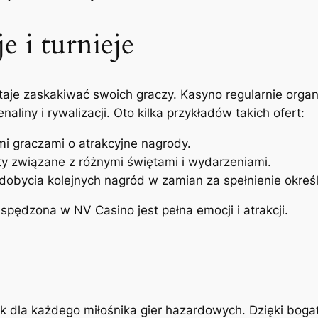
 i turnieje
taje zaskakiwać swoich graczy. Kasyno regularnie organi
liny i rywalizacji. Oto kilka przykładów takich ofert:
mi graczami o atrakcyjne nagrody.
ty związane z różnymi świętami i wydarzeniami.
dobycia kolejnych nagród w zamian za spełnienie okre
spędzona w NV Casino jest pełna emocji i atrakcji.
ok dla każdego miłośnika gier hazardowych. Dzięki bo