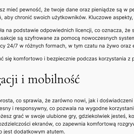
esz mieć pewność, że twoje dane oraz pieniądze są w pe
 aby chronić swoich użytkowników. Kluczowe aspekty,
a na podstawie odpowiednich licencji, co oznacza, że 
nsakcje są szyfrowane za pomocą nowoczesnych syste
y 24/7 w różnych formach, w tym czatu na żywo oraz e
ć się komfortowo i bezpiecznie podczas korzystania z 
acji i mobilność
 prosta, co sprawia, że zarówno nowi, jak i doświadczen
czesny i responsywny, co pozwala na wygodne korzystan
esz grać w swoje ulubione gry, gdziekolwiek jesteś, kor
ozdzielczości ekranów, co zapewnia komfortową rozgryw
co jest dodatkowym atutem.