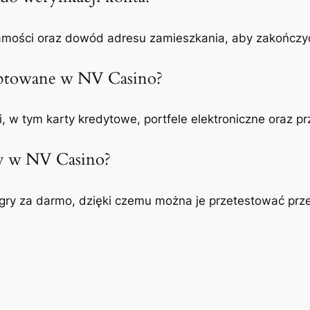
mości oraz dowód adresu zamieszkania, aby zakończyć 
ceptowane w NV Casino?
, w tym karty kredytowe, portfele elektroniczne oraz 
ry w NV Casino?
e gry za darmo, dzięki czemu można je przetestować p