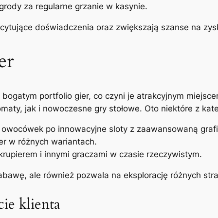
grody za regularne grzanie w kasynie.
scytujące doświadczenia oraz zwiększają szanse na zysk
er
 bogatym portfolio gier, co czyni je atrakcyjnym miejs
maty, jak i nowoczesne gry stołowe. Oto niektóre z kat
 owocówek po innowacyjne sloty z zaawansowaną grafi
ker w różnych wariantach.
 krupierem i innymi graczami w czasie rzeczywistym.
bawę, ale również pozwala na eksplorację różnych strate
ie klienta