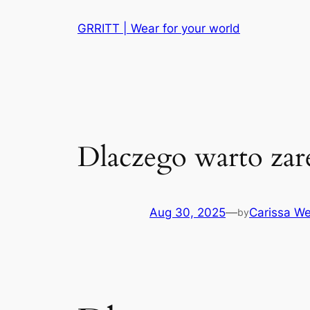
Skip
GRRITT | Wear for your world
to
content
Dlaczego warto zar
Aug 30, 2025
—
Carissa We
by