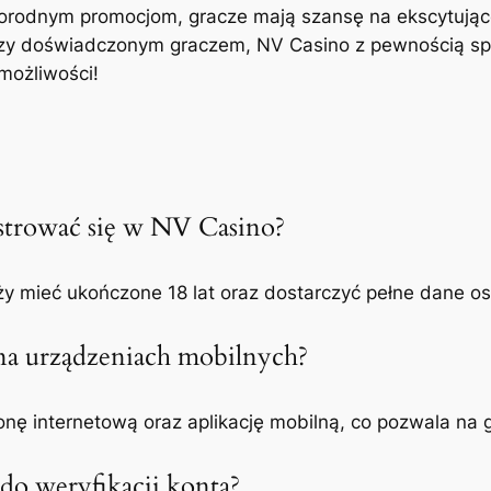
orodnym promocjom, gracze mają szansę na ekscytujące
zy doświadczonym graczem, NV Casino z pewnością spełn
 możliwości!
estrować się w NV Casino?
ży mieć ukończone 18 lat oraz dostarczyć pełne dane os
na urządzeniach mobilnych?
nę internetową oraz aplikację mobilną, co pozwala na 
do weryfikacji konta?