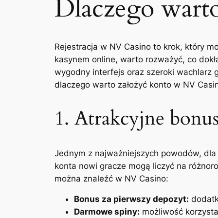
Dlaczego warto
Rejestracja w NV Casino to krok, który m
kasynem online, warto rozważyć, co dokład
wygodny interfejs oraz szeroki wachlarz gi
dlaczego warto założyć konto w NV Casino
1. Atrakcyjne bonu
Jednym z najważniejszych powodów, dla k
konta nowi gracze mogą liczyć na różnor
można znaleźć w NV Casino:
Bonus za pierwszy depozyt:
dodatko
Darmowe spiny:
możliwość korzyst