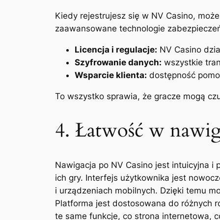
Kiedy rejestrujesz się w NV Casino, moż
zaawansowane technologie zabezpieczeń,
Licencja i regulacje:
NV Casino dział
Szyfrowanie danych:
wszystkie tra
Wsparcie klienta:
dostępność pomoc
To wszystko sprawia, że gracze mogą czu
4. Łatwość w nawig
Nawigacja po NV Casino jest intuicyjna i
ich gry. Interfejs użytkownika jest nowo
i urządzeniach mobilnych. Dzięki temu moż
Platforma jest dostosowana do różnych r
te same funkcje, co strona internetowa, 