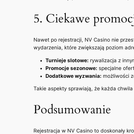
5. Ciekawe promocje
Nawet po rejestracji, NV Casino nie przes
wydarzenia, które zwiększają poziom adrena
Turnieje slotowe:
rywalizacja z inny
Promocje sezonowe:
specjalne ofer
Dodatkowe wyzwania:
możliwości z
Takie aspekty sprawiają, że każda chwila 
Podsumowanie
Rejestracja w NV Casino to doskonały kr