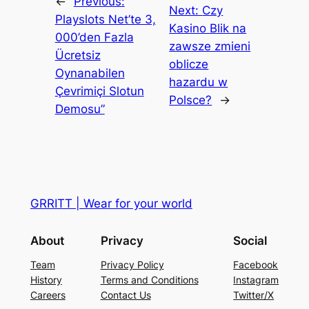
←
Previous:
Next:
Czy
Playslots Net’te 3,
Kasino Blik na
000’den Fazla
zawsze zmieni
Ücretsiz
oblicze
Oynanabilen
hazardu w
Çevrimiçi Slotun
Polsce?
→
Demosu”
GRRITT | Wear for your world
About
Privacy
Social
Team
Privacy Policy
Facebook
History
Terms and Conditions
Instagram
Careers
Contact Us
Twitter/X