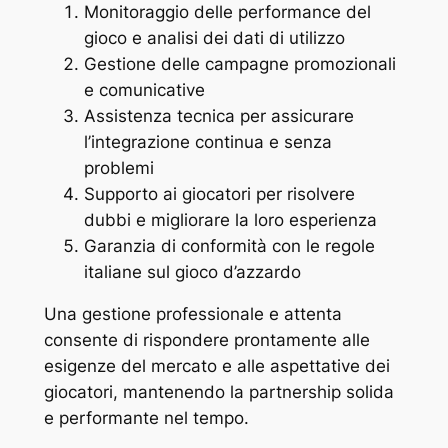
Monitoraggio delle performance del
gioco e analisi dei dati di utilizzo
Gestione delle campagne promozionali
e comunicative
Assistenza tecnica per assicurare
l’integrazione continua e senza
problemi
Supporto ai giocatori per risolvere
dubbi e migliorare la loro esperienza
Garanzia di conformità con le regole
italiane sul gioco d’azzardo
Una gestione professionale e attenta
consente di rispondere prontamente alle
esigenze del mercato e alle aspettative dei
giocatori, mantenendo la partnership solida
e performante nel tempo.