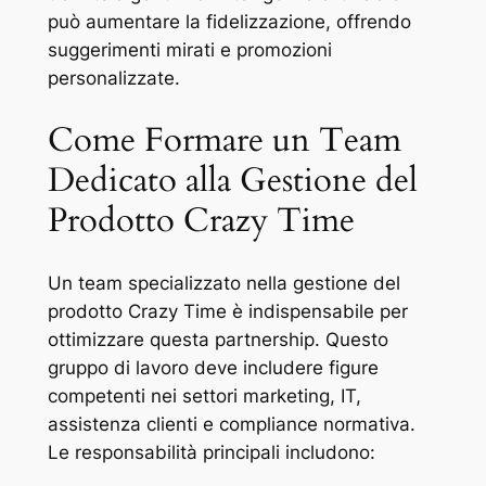
può aumentare la fidelizzazione, offrendo
suggerimenti mirati e promozioni
personalizzate.
Come Formare un Team
Dedicato alla Gestione del
Prodotto Crazy Time
Un team specializzato nella gestione del
prodotto Crazy Time è indispensabile per
ottimizzare questa partnership. Questo
gruppo di lavoro deve includere figure
competenti nei settori marketing, IT,
assistenza clienti e compliance normativa.
Le responsabilità principali includono: