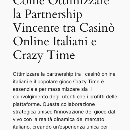
Come Ottimizzare
la Partnership
Vincente tra Casinò
Online Italiani e
Crazy Time
Ottimizzare la partnership tra i casinò online
italiani e il popolare gioco Crazy Time è
essenziale per massimizzare sia il
coinvolgimento degli utenti che i profitti delle
piattaforme. Questa collaborazione
strategica unisce l’innovazione del gioco dal
vivo con la realtà dinamica del mercato
italiano, creando un’esperienza unica per i