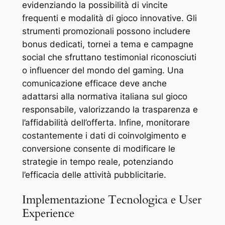
evidenziando la possibilità di vincite
frequenti e modalità di gioco innovative. Gli
strumenti promozionali possono includere
bonus dedicati, tornei a tema e campagne
social che sfruttano testimonial riconosciuti
o influencer del mondo del gaming. Una
comunicazione efficace deve anche
adattarsi alla normativa italiana sul gioco
responsabile, valorizzando la trasparenza e
l’affidabilità dell’offerta. Infine, monitorare
costantemente i dati di coinvolgimento e
conversione consente di modificare le
strategie in tempo reale, potenziando
l’efficacia delle attività pubblicitarie.
Implementazione Tecnologica e User
Experience