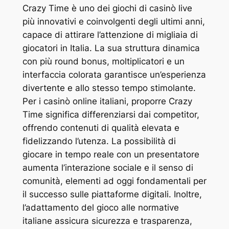
Crazy Time è uno dei giochi di casinò live
più innovativi e coinvolgenti degli ultimi anni,
capace di attirare l’attenzione di migliaia di
giocatori in Italia. La sua struttura dinamica
con più round bonus, moltiplicatori e un
interfaccia colorata garantisce un’esperienza
divertente e allo stesso tempo stimolante.
Per i casinò online italiani, proporre Crazy
Time significa differenziarsi dai competitor,
offrendo contenuti di qualità elevata e
fidelizzando l’utenza. La possibilità di
giocare in tempo reale con un presentatore
aumenta l’interazione sociale e il senso di
comunità, elementi ad oggi fondamentali per
il successo sulle piattaforme digitali. Inoltre,
l’adattamento del gioco alle normative
italiane assicura sicurezza e trasparenza,