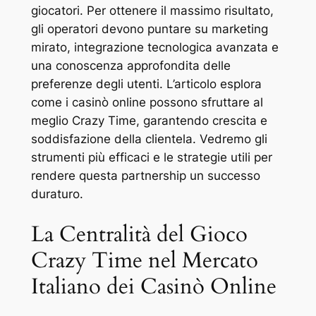
giocatori. Per ottenere il massimo risultato,
gli operatori devono puntare su marketing
mirato, integrazione tecnologica avanzata e
una conoscenza approfondita delle
preferenze degli utenti. L’articolo esplora
come i casinò online possono sfruttare al
meglio Crazy Time, garantendo crescita e
soddisfazione della clientela. Vedremo gli
strumenti più efficaci e le strategie utili per
rendere questa partnership un successo
duraturo.
La Centralità del Gioco
Crazy Time nel Mercato
Italiano dei Casinò Online