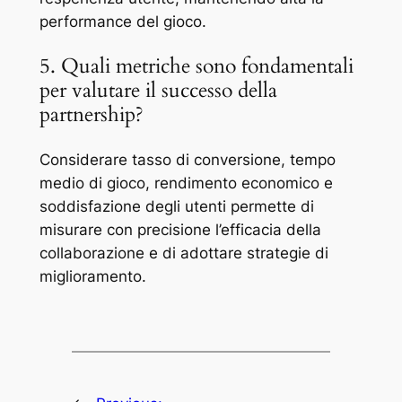
performance del gioco.
5. Quali metriche sono fondamentali
per valutare il successo della
partnership?
Considerare tasso di conversione, tempo
medio di gioco, rendimento economico e
soddisfazione degli utenti permette di
misurare con precisione l’efficacia della
collaborazione e di adottare strategie di
miglioramento.