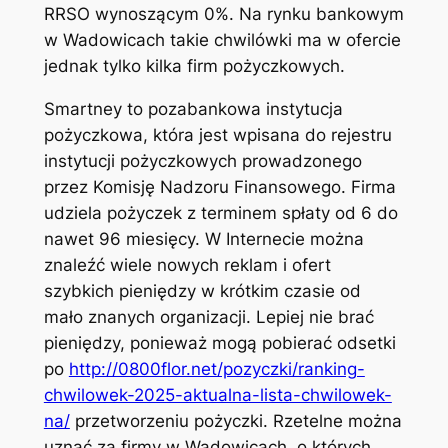
RRSO wynoszącym 0%. Na rynku bankowym
w Wadowicach takie chwilówki ma w ofercie
jednak tylko kilka firm pożyczkowych.
Smartney to pozabankowa instytucja
pożyczkowa, która jest wpisana do rejestru
instytucji pożyczkowych prowadzonego
przez Komisję Nadzoru Finansowego. Firma
udziela pożyczek z terminem spłaty od 6 do
nawet 96 miesięcy. W Internecie można
znaleźć wiele nowych reklam i ofert
szybkich pieniędzy w krótkim czasie od
mało znanych organizacji. Lepiej nie brać
pieniędzy, ponieważ mogą pobierać odsetki
po
http://0800flor.net/pozyczki/ranking-
chwilowek-2025-aktualna-lista-chwilowek-
na/
przetworzeniu pożyczki. Rzetelne można
uznać za firmy w Wadowicach, o których