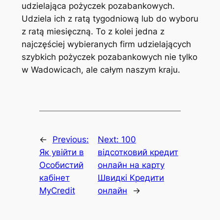
udzielająca pożyczek pozabankowych.
Udziela ich z ratą tygodniową lub do wyboru
z ratą miesięczną. To z kolei jedna z
najczęściej wybieranych firm udzielających
szybkich pożyczek pozabankowych nie tylko
w Wadowicach, ale całym naszym kraju.
←
Previous:
Next:
100
Як увійти в
відсотковий кредит
Особистий
онлайн на карту
кабінет
Швидкі Кредити
MyCredit
онлайн
→