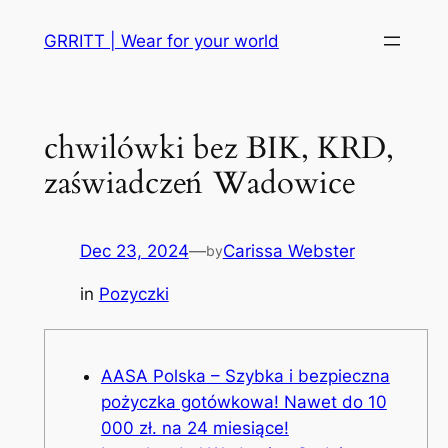
Skip
GRRITT | Wear for your world
to
content
chwilówki bez BIK, KRD,
zaświadczeń Wadowice
Dec 23, 2024
—
Carissa Webster
by
in
Pozyczki
AASA Polska – Szybka i bezpieczna
pożyczka gotówkowa! Nawet do 10
000 zł. na 24 miesiące!