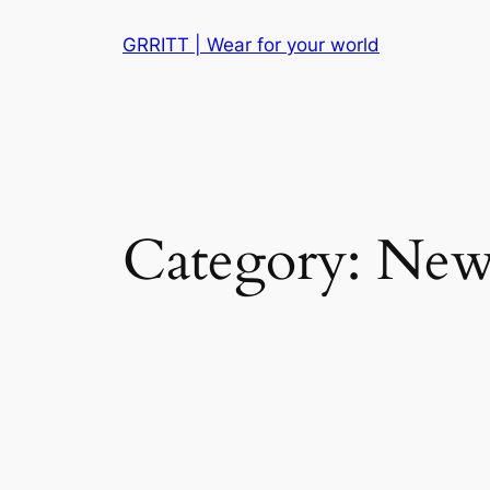
Skip
GRRITT | Wear for your world
to
content
Category:
New