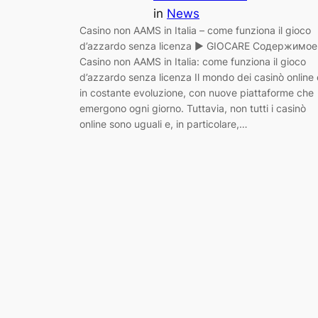
in
News
Casino non AAMS in Italia – come funziona il gioco
d’azzardo senza licenza ▶️ GIOCARE Содержимое
Casino non AAMS in Italia: come funziona il gioco
d’azzardo senza licenza Il mondo dei casinò online 
in costante evoluzione, con nuove piattaforme che
emergono ogni giorno. Tuttavia, non tutti i casinò
online sono uguali e, in particolare,…