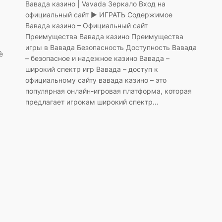
Вавада казино | Vavada Зеркало Вход на
официальный сайт ▶️ ИГРАТЬ Содержимое
Вавада казино – Официальный сайт
Преимущества Вавада казино Преимущества
игры в Вавада Безопасность Доступность Вавада
è
– безопасное и надежное казино Вавада –
широкий спектр игр Вавада – доступ к
официальному сайту вавада казино – это
популярная онлайн-игровая платформа, которая
предлагает игрокам широкий спектр…