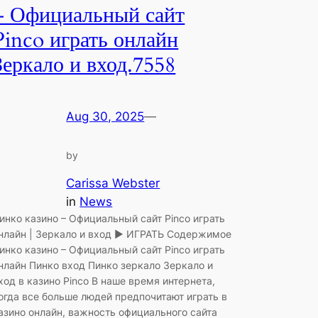
– Официальный сайт
Pinco играть онлайн
Зеркало и вход.7558
Aug 30, 2025
—
by
Carissa Webster
in
News
инко казино – Официальный сайт Pinco играть
нлайн | Зеркало и вход ▶️ ИГРАТЬ Содержимое
инко казино – Официальный сайт Pinco играть
нлайн Пинко вход Пинко зеркало Зеркало и
ход в казино Pinco В наше время интернета,
огда все больше людей предпочитают играть в
азино онлайн, важность официального сайта