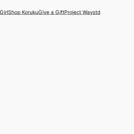
Girl
Shop Koruku
Give a Gift
Project Waystd