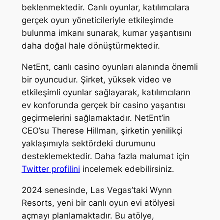
beklenmektedir. Canlı oyunlar, katılımcılara
gerçek oyun yöneticileriyle etkileşimde
bulunma imkanı sunarak, kumar yaşantısını
daha doğal hale dönüştürmektedir.
NetEnt, canlı casino oyunları alanında önemli
bir oyuncudur. Şirket, yüksek video ve
etkileşimli oyunlar sağlayarak, katılımcıların
ev konforunda gerçek bir casino yaşantısı
geçirmelerini sağlamaktadır. NetEnt’in
CEO’su Therese Hillman, şirketin yenilikçi
yaklaşımıyla sektördeki durumunu
desteklemektedir. Daha fazla malumat için
Twitter profilini
incelemek edebilirsiniz.
2024 senesinde, Las Vegas’taki Wynn
Resorts, yeni bir canlı oyun evi atölyesi
açmayı planlamaktadır. Bu atölye,