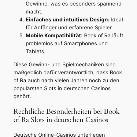
Gewinne, was es besonders spannend
macht.
Einfaches und intuitives Design:
Ideal
für Anfänger und erfahrene Spieler.
Mobile Kompatibilität:
Book of Ra läuft
problemlos auf Smartphones und
Tablets.
Diese Gewinn- und Spielmechaniken sind
maßgeblich dafür verantwortlich, dass Book
of Ra auch nach vielen Jahren noch zu den
populärsten Slots in deutschen Casinos
gehört.
Rechtliche Besonderheiten bei Book
of Ra Slots in deutschen Casinos
Deutsche Online-Casinos unterliegen