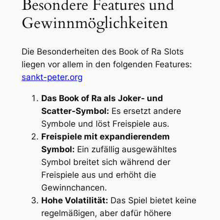
Besondere Features und
Gewinnmöglichkeiten
Die Besonderheiten des Book of Ra Slots
liegen vor allem in den folgenden Features:
sankt-peter.org
Das Book of Ra als Joker- und
Scatter-Symbol:
Es ersetzt andere
Symbole und löst Freispiele aus.
Freispiele mit expandierendem
Symbol:
Ein zufällig ausgewähltes
Symbol breitet sich während der
Freispiele aus und erhöht die
Gewinnchancen.
Hohe Volatilität:
Das Spiel bietet keine
regelmäßigen, aber dafür höhere