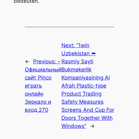
bedeuten.
Next:
“1win
Uzbekistan ⬅️
←
Previous:
–
Rasmiy Sayti
Официальный
Bukmekerlik
сайт Pinco
Kompaniyasining Al
играть
Afrah Plastic-type
онлайн
Product Trading
Зеркало и
Safety Measures
вход.270
Screens And Cup For
Doors Together With
Windows”
→