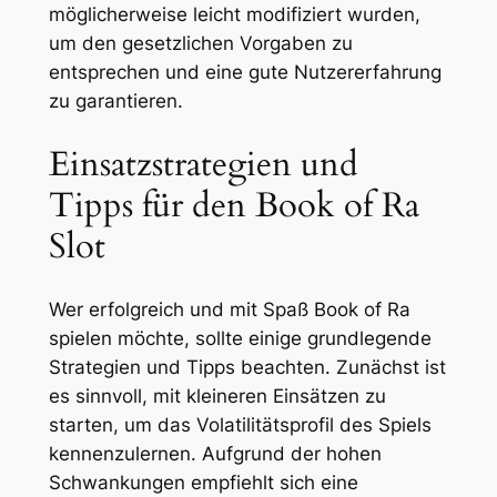
möglicherweise leicht modifiziert wurden,
um den gesetzlichen Vorgaben zu
entsprechen und eine gute Nutzererfahrung
zu garantieren.
Einsatzstrategien und
Tipps für den Book of Ra
Slot
Wer erfolgreich und mit Spaß Book of Ra
spielen möchte, sollte einige grundlegende
Strategien und Tipps beachten. Zunächst ist
es sinnvoll, mit kleineren Einsätzen zu
starten, um das Volatilitätsprofil des Spiels
kennenzulernen. Aufgrund der hohen
Schwankungen empfiehlt sich eine