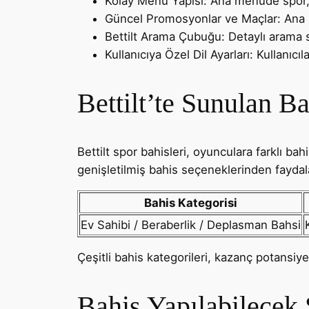
Kolay Menü Yapısı: Ana menüde spor, e
Güncel Promosyonlar ve Maçlar: Ana say
Bettilt Arama Çubuğu: Detaylı arama seç
Kullanıcıya Özel Dil Ayarları: Kullanıcı
Bettilt’te Sunulan Ba
Bettilt spor bahisleri, oyunculara farklı ba
genişletilmiş bahis seçeneklerinden faydala
Bahis Kategorisi
Ev Sahibi / Beraberlik / Deplasman Bahsi
Çeşitli bahis kategorileri, kazanç potansiye
Bahis Yapılabilecek 