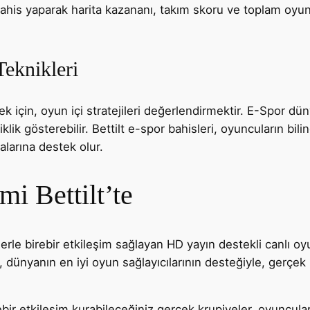
ahis yaparak harita kazananı, takım skoru ve toplam oyun
Teknikleri
ek için, oyun içi stratejileri değerlendirmektir. E-Spor d
klik gösterebilir. Bettilt e-spor bahisleri, oyuncuların bi
alarına destek olur.
i Bettilt’te
rle birebir etkileşim sağlayan HD yayın destekli canlı oyun
no, dünyanın en iyi oyun sağlayıcılarının desteğiyle, gerçek
bir etkileşim kurabileceğiniz gerçek krupiyeler, oyuncular