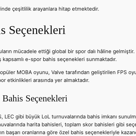
inde çeşitlilik arayanlara hitap etmektedir.
s Seçenekleri
arın mücadele ettiği global bir spor dalı hâline gelmiştir. B
niş kapsamlı e-spor bahis seçenekleri sunmaktadır.
popüler MOBA oyunu, Valve tarafından geliştirilen FPS oy
 etkinlikleri arasında yer almaktadır.
 Bahis Seçenekleri
S, LEC gibi büyük LoL turnuvalarında bahis imkanı sunulm
alarında harita bahisleri, toplam skor bahisleri gibi seç
n başarı oranlarına göre özel bahis seçenekleriyle kazancın