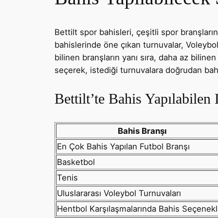
Bettilt spor bahisleri, çeşitli spor branşl
bahislerinde öne çıkan turnuvalar, Voleybol
bilinen branşların yanı sıra, daha az bilinen
seçerek, istediği turnuvalara doğrudan bahi
Bettilt’te Bahis Yapılabilen 
Bahis Branşı
En Çok Bahis Yapılan Futbol Branşı
Basketbol
Tenis
Uluslararası Voleybol Turnuvaları
Hentbol Karşılaşmalarında Bahis Seçenekl