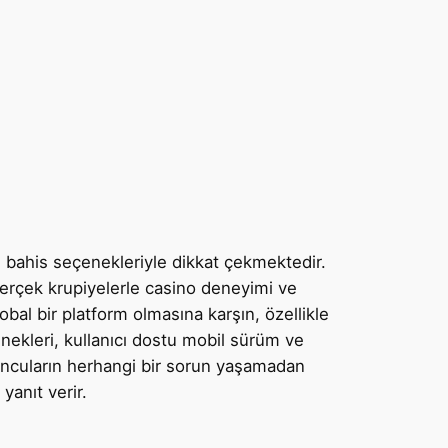
ı bahis seçenekleriyle dikkat çekmektedir.
gerçek krupiyelerle casino deneyimi ve
obal bir platform olmasına karşın, özellikle
çenekleri, kullanıcı dostu mobil sürüm ve
oyuncuların herhangi bir sorun yaşamadan
yanıt verir.