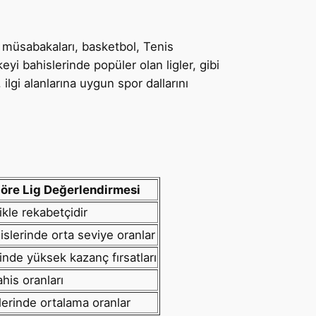
ol müsabakaları, basketbol, Tenis
yi bahislerinde popüler olan ligler, gibi
 ilgi alanlarına uygun spor dallarını
öre Lig Değerlendirmesi
ikle rekabetçidir
slerinde orta seviye oranlar
inde yüksek kazanç fırsatları
his oranları
lerinde ortalama oranlar