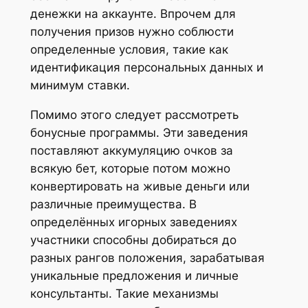
денежки на аккаунте. Впрочем для
получения призов нужно соблюсти
определенные условия, такие как
идентификация персональных данных и
минимум ставки.
Помимо этого следует рассмотреть
бонусные программы. Эти заведения
поставляют аккумуляцию очков за
всякую бет, которые потом можно
конвертировать на живые деньги или
различные преимущества. В
определённых игорных заведениях
участники способны добираться до
разных рангов положения, зарабатывая
уникальные предложения и личные
консультанты. Такие механизмы