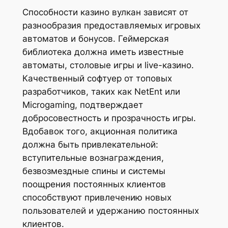
Способности казино вулкан зависят от
разнообразия предоставляемых игровых
автоматов и бонусов. Геймерская
библиотека должна иметь известные
автоматы, столовые игры и live-казино.
Качественный софтуер от топовых
разработчиков, таких как NetEnt или
Microgaming, подтверждает
добросовестность и прозрачность игры.
Вдобавок того, акционная политика
должна быть привлекательной:
вступительные вознаграждения,
безвозмездные спины и системы
поощрения постоянных клиентов
способствуют привлечению новых
пользователей и удержанию постоянных
клиентов.