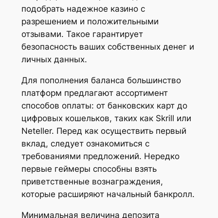
подобрать надежное казино с
разрешением и положительными
отзывами. Такое гарантирует
безопасность ваших собственных денег и
личных данных.
Для пополнения баланса большинство
платформ предлагают ассортимент
способов оплаты: от банковских карт до
цифровых кошельков, таких как Skrill или
Neteller. Перед как осуществить первый
вклад, следует ознакомиться с
требованиями предложений. Нередко
первые геймеры способны взять
приветственные вознаграждения,
которые расширяют начальный банкролл.
Минимальная величина депозита