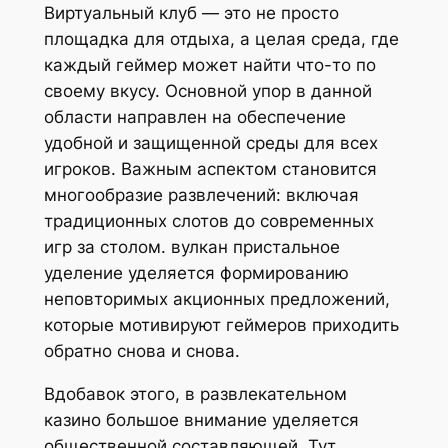
Виртуальный клуб — это не просто
площадка для отдыха, а целая среда, где
каждый геймер может найти что-то по
своему вкусу. Основной упор в данной
области направлен на обеспечение
удобной и защищенной среды для всех
игроков. Важным аспектом становится
многообразие развлечений: включая
традиционных слотов до современных
игр за столом. вулкан пристальное
уделение уделяется формированию
неповторимых акционных предложений,
которые мотивируют геймеров приходить
обратно снова и снова.
Вдобавок этого, в развлекательном
казино большое внимание уделяется
общественной составляющей. Тут