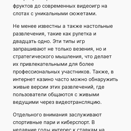
фруктов до современных видеоигр на
слотах с уникальными сюжетами.
Не менее известны а также настольные
развлечения, такие как рулетка и
двадцать одно. Эти типы игр
запрашивают не только везения, но и
стратегического мышления, что делает
их привлекательными для более
профессиональных участников. Также, в
интернет казино часто можно обнаружить
живые версии этих развлечений, где
пользователи общаются с живыми
ведущими через видеотрансляцию.
Отдельного внимания заслуживают
спортивные пари и киберспорт. В
недавние годы интерес к ставкам на