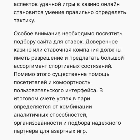
аспектов удачной игры в казино онлайн
становится умение правильно определять
тактику.
Особое внимание необходимо посвятить
подбору сайта для ставок. Доверенное
казино или ставочная компания должны
иметь разрешение и предлагать большой
ассортимент спортивных состязаний.
Помимо этого существенна помощь
посетителей и комфортность
пользовательского интерфейса. В
итоговом счете успех в пари
определяется от комбинации
аналитичных способностей,
организованности и подбора надежного
партнера для азартных игр.