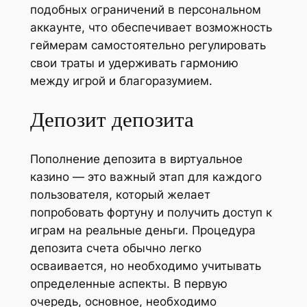
подобных ограничений в персональном
аккаунте, что обеспечивает возможность
геймерам самостоятельно регулировать
свои траты и удерживать гармонию
между игрой и благоразумием.
Депозит депозита
Пополнение депозита в виртуальное
казино — это важный этап для каждого
пользователя, который желает
попробовать фортуну и получить доступ к
играм на реальные деньги. Процедура
депозита счета обычно легко
осваивается, но необходимо учитывать
определенные аспекты. В первую
очередь, основное, необходимо