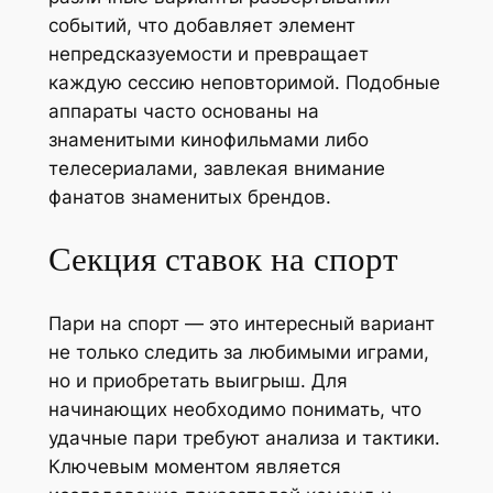
событий, что добавляет элемент
непредсказуемости и превращает
каждую сессию неповторимой. Подобные
аппараты часто основаны на
знаменитыми кинофильмами либо
телесериалами, завлекая внимание
фанатов знаменитых брендов.
Секция ставок на спорт
Пари на спорт — это интересный вариант
не только следить за любимыми играми,
но и приобретать выигрыш. Для
начинающих необходимо понимать, что
удачные пари требуют анализа и тактики.
Ключевым моментом является