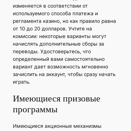
изменяется в соответствии от
используемого способа платежа и
регламента казино, но как правило равна
от 10 до 20 долларов. Учтите на
комиссии: некоторые варианты могут
начислять дополнительные сборы за
переводы. Удостоверьтесь, что
определенный вами самостоятельно
вариант дает возможность мгновенно
зачислить на аккаунт, чтобы сразу начать
играть.
Имеющиеся призовые
программы
Имеющиеся акционные механизмы