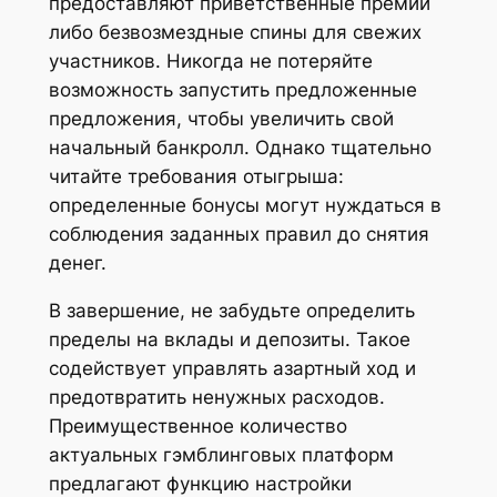
предоставляют приветственные премии
либо безвозмездные спины для свежих
участников. Никогда не потеряйте
возможность запустить предложенные
предложения, чтобы увеличить свой
начальный банкролл. Однако тщательно
читайте требования отыгрыша:
определенные бонусы могут нуждаться в
соблюдения заданных правил до снятия
денег.
В завершение, не забудьте определить
пределы на вклады и депозиты. Такое
содействует управлять азартный ход и
предотвратить ненужных расходов.
Преимущественное количество
актуальных гэмблинговых платформ
предлагают функцию настройки