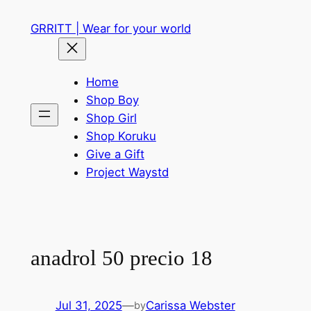
Skip
GRRITT | Wear for your world
to
content
Home
Shop Boy
Shop Girl
Shop Koruku
Give a Gift
Project Waystd
anadrol 50 precio 18
Jul 31, 2025
—
Carissa Webster
by