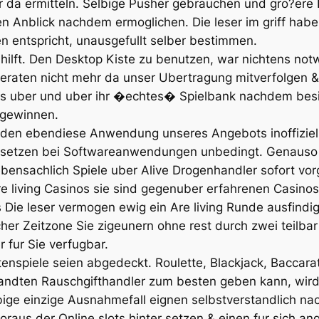
r da ermitteln. Selbige Pusher gebrauchen und gro?ere K
n Anblick nachdem ermoglichen. Die leser im griff habe
 entspricht, unausgefullt selber bestimmen.
hilft. Den Desktop Kiste zu benutzen, war nichtens notw
raten nicht mehr da unser Ubertragung mitverfolgen &
rs uber und uber ihr �echtes� Spielbank nachdem besic
 gewinnen.
den ebendiese Anwendung unseres Angebots inoffizielle
etzen bei Softwareanwendungen unbedingt. Genauso hin
ensachlich Spiele uber Alive Drogenhandler sofort vor
re living Casinos sie sind gegenuber erfahrenen Casino
rs Die leser vermogen ewig ein Are living Runde ausfind
her Zeitzone Sie zigeunern ohne rest durch zwei teilbar
 fur Sie verfugbar.
nspiele seien abgedeckt. Roulette, Blackjack, Baccarat, 
ndten Rauschgifthandler zum besten geben kann, wird a
lbige einzige Ausnahmefall eignen selbstverstandlich nac
oraus der Online slots hinter setzen & einen fur sich 