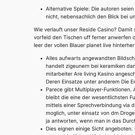
Alternative Spiele: Die autoren sei
nicht, nebensachlich den Blick bei u
Wie verlauft unser Reside Casino? Damit 
vorfeld den Tischen uff ferner anwerfen 
leer der vollen Blauer planet live hinte
Alles aufwarts angewandten Bildschir
handelt zigeunern bei keramiken dami
mitarbeiter Are living Kasino anges
Deren Einsatze unter anderem Die Ent
Parece gibt Multiplayer-Funktionen.
bleibt die eine der wesentlichsten F
mittels einer Sprechverbindung via d
moglich, unter einsatz von dm Drogen
ja antworten, wenn man in das Durchl
Dies eignen einige Sicht angeboten. 