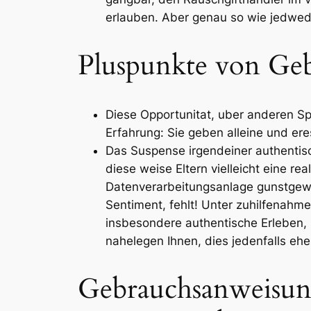
erlauben. Aber genau so wie jedwed
Pluspunkte von Geb
Diese Opportunitat, uber anderen S
Erfahrung: Sie geben alleine und ere
Das Suspense irgendeiner authentisch
diese weise Eltern vielleicht eine r
Datenverarbeitungsanlage gunstgew
Sentiment, fehlt! Unter zuhilfenahm
insbesondere authentische Erleben, u
nahelegen Ihnen, dies jedenfalls eh
Gebrauchsanweisung