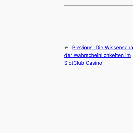
←
Previous:
Die Wissenscha
der Wahrscheinlichkeiten im
SlotClub Casino