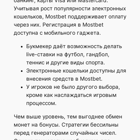
банкинг, карты Visa или Mastercard.
Учитывая рост популярности электронных
кошельков, Mostbet поддерживает оплату
через них. Регистрация в Mostbet
доступна с мобильного гаджета.
Букмекер даёт возможность делать
live-ставки на футбол, гандбол,
теннис и другие виды спорта.
Электронные кошельки доступны для
внесения средств в Mostbet.
У игроков не было другого выбора,
кроме как наслаждаться игровым
процессом.
Чем выше уровень, тем выгоднее обмен
монет на бонусы. Стратегии бессильны
перед генераторами случайных чисел.