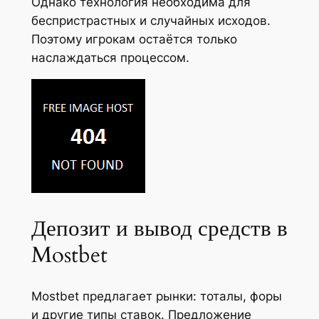
Однако технология необходима для
беспристрастных и случайных исходов.
Поэтому игрокам остаётся только
наслаждаться процессом.
Депозит и вывод средств в
Mostbet
Mostbet предлагает рынки: тоталы, форы
и другие типы ставок. Предложение