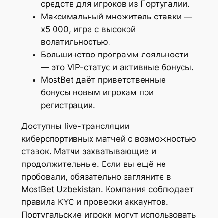
средств для игроков из Португалии.
Максимальный множитель ставки —
х5 000, игра с высокой
волатильностью.
Большинство программ лояльности
— это VIP-статус и активные бонусы.
MostBet даёт приветственные
бонусы новым игрокам при
регистрации.
Доступны live-трансляции
киберспортивных матчей с возможностью
ставок. Матчи захватывающие и
продолжительные. Если вы ещё не
пробовали, обязательно загляните в
MostBet Uzbekistan. Компания соблюдает
правила KYC и проверки аккаунтов.
Португальские игроки могут использовать