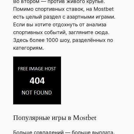
Во втором — против живого крупье.
Помимо спортивных ставок, на Mostbet
есть целый раздел с азартными играми.
Если вы хотите отдохнуть от анализа
спортивных событий, загляните сюда.
Здесь более 1000 шоу, разделённых по
категориям.
Популярные игры в Mostbet
Больше совпадений — больше выплата.