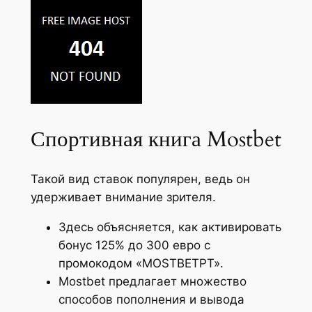
Спортивная книга Mostbet
Такой вид ставок популярен, ведь он
удерживает внимание зрителя.
Здесь объясняется, как активировать
бонус 125% до 300 евро с
промокодом «MOSTBETPT».
Mostbet предлагает множество
способов пополнения и вывода