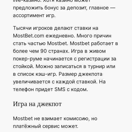
live-казино. Хотя казино может
предложить бонус за депозит, главное —
ассортимент игр.
Тысячи игроков делают ставки на
MostBet.com ежедневно. Много причин
стать частью Mostbet. Mostbet работает в
более чем 90 странах. Игра в живом
покер-руме начинается с регистрации за
стойкой. Можно записаться в турнир или
в список кэш-игр. Размер джекпота
увеличивается с каждой ставкой. На
телефон придет SMS с кодом.
Игра на джекпот
Mostbet не взимает комиссию, но
платёжный сервис может.