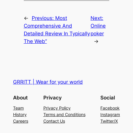
←
Previous:
Most
Next:
Comprehensive And
Online
Detailed Review In Typically
poker
The Web”
→
GRRITT | Wear for your world
About
Privacy
Social
Team
Privacy Policy
Facebook
History
Terms and Conditions
Instagram
Careers
Contact Us
Twitter/X