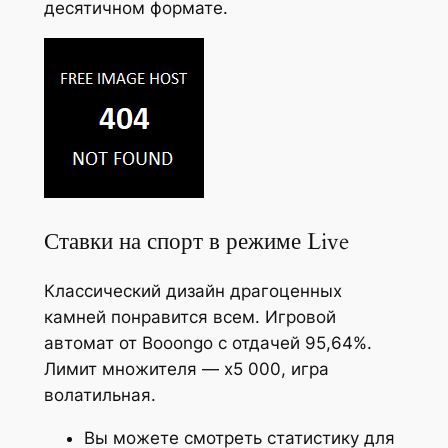
десятичном формате.
Ставки на спорт в режиме Live
Классический дизайн драгоценных
камней понравится всем. Игровой
автомат от Booongo с отдачей 95,64%.
Лимит множителя — х5 000, игра
волатильная.
Вы можете смотреть статистику для