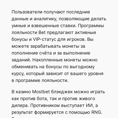
Пользователи получают последние
данные и аналитику, позволяющие делать
умные и взвешенные ставки. Программы
лояльности Bet предлагают активные
бонусы и VIP-статус для игроков. Вы
можете зарабатывать монеты за
пополнение счёта и за выполнение
заданий. Накопленные монеты можно
обменивать на бонусы по выгодному
курсу, который зависит от вашего уровня
в программе лояльности.
В казино Mostbet блэкджек можно играть
как против бота, так и против живого
дилера. Противником выступает ИИ, а
результат формируется с помощью RNG.