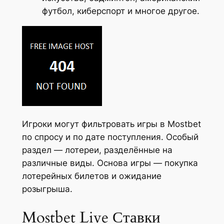
футбол, киберспорт и многое другое.
Игроки могут фильтровать игры в Mostbet
по спросу и по дате поступления. Особый
раздел — лотереи, разделённые на
различные виды. Основа игры — покупка
лотерейных билетов и ожидание
розыгрыша.
Mostbet Live Ставки